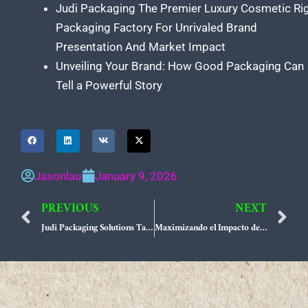
Judi Packaging The Premier Luxury Cosmetic Ri
Packaging Factory For Unrivaled Brand
Presentation And Market Impact
Unveiling Your Brand: How Good Packaging Can
Tell a Powerful Story
Jasonlau
January 9, 2026
PREVIOUS
NEXT
Prev
N
Judi Packaging Solutions Tailored Product Range Customization for Buyer Success
Maximizando el Impacto de su Marca Opciones Innovadoras de Asas para Bolsas Personalizadas